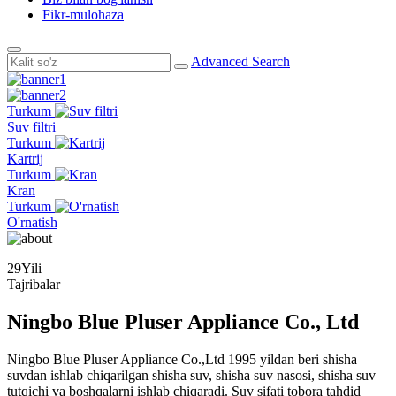
Fikr-mulohaza
Advanced Search
Turkum
Suv filtri
Turkum
Kartrij
Turkum
Kran
Turkum
O'rnatish
29
Yili
Tajribalar
Ningbo Blue Pluser Appliance Co., Ltd
Ningbo Blue Pluser Appliance Co.,Ltd 1995 yildan beri shisha
suvdan ishlab chiqarilgan shisha suv, shisha suv nasosi, shisha suv
tutqichi va boshqalarni ishlab chiqaradi. Suv sifati tobora tahdid