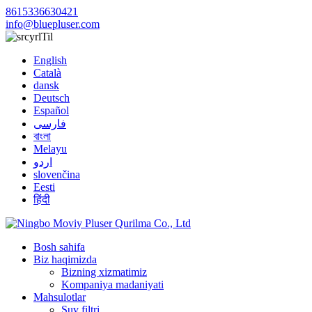
8615336630421
info@bluepluser.com
Til
English
Català
dansk
Deutsch
Español
فارسی
বাংলা
Melayu
اردو
slovenčina
Eesti
हिंदी
Bosh sahifa
Biz haqimizda
Bizning xizmatimiz
Kompaniya madaniyati
Mahsulotlar
Suv filtri