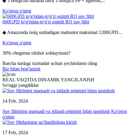
◆ 3 bosqichli burama filtrli 1-bosqich PP + uglerod,...
Ko'proq o'qing
600GPD to'g'ridan-to'g'ri oqimli RO suv filtri
◆ Amazonda issiq sotiladigan mahsulot maksimal 1200GPD...
Ko'proq o'qing
30% chegirma olishni xohlaysizmi?
Barcha turdagi xizmatlar uchun yechimlarni oling
Biz bilan bog'lanish
REAL VAQTDA DINAMIK YANGILANISH
So'nggi yangiliklar
14 Feb, 2024
Suv filtrining maqsadi va ishlash printsipi bilan tanishish
Ko'proq
o'qing
17 Feb, 2024