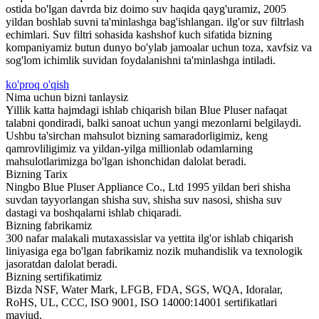
ostida bo'lgan davrda biz doimo suv haqida qayg'uramiz, 2005
yildan boshlab suvni ta'minlashga bag'ishlangan. ilg'or suv filtrlash
echimlari. Suv filtri sohasida kashshof kuch sifatida bizning
kompaniyamiz butun dunyo bo'ylab jamoalar uchun toza, xavfsiz va
sog'lom ichimlik suvidan foydalanishni ta'minlashga intiladi.
ko'proq o'qish
Nima uchun bizni tanlaysiz
Yillik katta hajmdagi ishlab chiqarish bilan Blue Pluser nafaqat
talabni qondiradi, balki sanoat uchun yangi mezonlarni belgilaydi.
Ushbu ta'sirchan mahsulot bizning samaradorligimiz, keng
qamrovliligimiz va yildan-yilga millionlab odamlarning
mahsulotlarimizga bo'lgan ishonchidan dalolat beradi.
Bizning Tarix
Ningbo Blue Pluser Appliance Co., Ltd 1995 yildan beri shisha
suvdan tayyorlangan shisha suv, shisha suv nasosi, shisha suv
dastagi va boshqalarni ishlab chiqaradi.
Bizning fabrikamiz
300 nafar malakali mutaxassislar va yettita ilg'or ishlab chiqarish
liniyasiga ega bo'lgan fabrikamiz nozik muhandislik va texnologik
jasoratdan dalolat beradi.
Bizning sertifikatimiz
Bizda NSF, Water Mark, LFGB, FDA, SGS, WQA, Idoralar,
RoHS, UL, CCC, ISO 9001, ISO 14000:14001 sertifikatlari
mavjud.