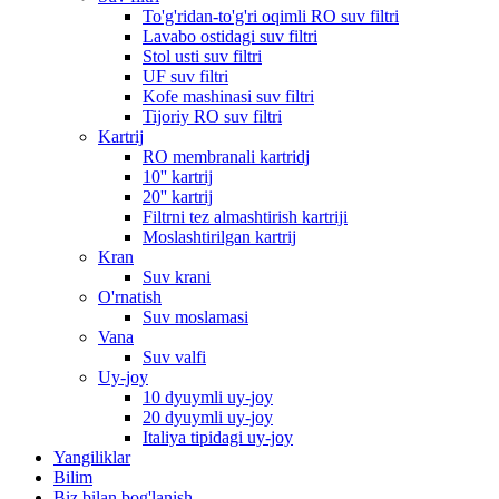
To'g'ridan-to'g'ri oqimli RO suv filtri
Lavabo ostidagi suv filtri
Stol usti suv filtri
UF suv filtri
Kofe mashinasi suv filtri
Tijoriy RO suv filtri
Kartrij
RO membranali kartridj
10'' kartrij
20'' kartrij
Filtrni tez almashtirish kartriji
Moslashtirilgan kartrij
Kran
Suv krani
O'rnatish
Suv moslamasi
Vana
Suv valfi
Uy-joy
10 dyuymli uy-joy
20 dyuymli uy-joy
Italiya tipidagi uy-joy
Yangiliklar
Bilim
Biz bilan bog'lanish