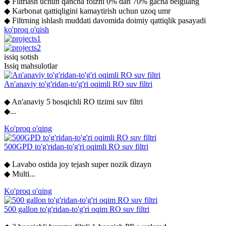
◆ Filtrlash uchun qancha foizni 0% dan 70% gacha belgilang
◆ Karbonat qattiqligini kamaytirish uchun uzoq umr
◆ Filtrning ishlash muddati davomida doimiy qattiqlik pasayadi
ko'proq o'qish
issiq sotish
Issiq mahsulotlar
An'anaviy to'g'ridan-to'g'ri oqimli RO suv filtri
◆ An'anaviy 5 bosqichli RO tizimi suv filtri
◆...
Ko'proq o'qing
500GPD to'g'ridan-to'g'ri oqimli RO suv filtri
◆ Lavabo ostida joy tejash super nozik dizayn
◆ Multi...
Ko'proq o'qing
500 gallon to'g'ridan-to'g'ri oqim RO suv filtri