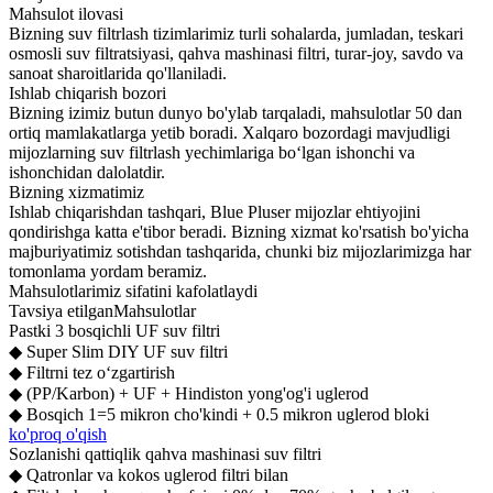
Mahsulot ilovasi
Bizning suv filtrlash tizimlarimiz turli sohalarda, jumladan, teskari
osmosli suv filtratsiyasi, qahva mashinasi filtri, turar-joy, savdo va
sanoat sharoitlarida qo'llaniladi.
Ishlab chiqarish bozori
Bizning izimiz butun dunyo bo'ylab tarqaladi, mahsulotlar 50 dan
ortiq mamlakatlarga yetib boradi. Xalqaro bozordagi mavjudligi
mijozlarning suv filtrlash yechimlariga bo‘lgan ishonchi va
ishonchidan dalolatdir.
Bizning xizmatimiz
Ishlab chiqarishdan tashqari, Blue Pluser mijozlar ehtiyojini
qondirishga katta e'tibor beradi. Bizning xizmat ko'rsatish bo'yicha
majburiyatimiz sotishdan tashqarida, chunki biz mijozlarimizga har
tomonlama yordam beramiz.
Mahsulotlarimiz sifatini kafolatlaydi
Tavsiya etilgan
Mahsulotlar
Pastki 3 bosqichli UF suv filtri
◆ Super Slim DIY UF suv filtri
◆ Filtrni tez oʻzgartirish
◆ (PP/Karbon) + UF + Hindiston yong'og'i uglerod
◆ Bosqich 1=5 mikron cho'kindi + 0.5 mikron uglerod bloki
ko'proq o'qish
Sozlanishi qattiqlik qahva mashinasi suv filtri
◆ Qatronlar va kokos uglerod filtri bilan