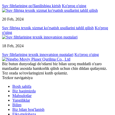
Suv filtrlarining qo'llanilishiga kirish
Ko'proq o'qing
20 Feb, 2024
Suv filtriga texnik xizmat ko'rsatish usullarini tahlil qilish
Ko'proq
o'qing
18 Feb, 2024
Suv filtrlarining texnik innovatsion nuqtalari
Ko'proq o'qing
Biz butun dunyodagi do'stlarni biz bilan uzoq muddatli o'zaro
manfaatlar asosida hamkorlik qilish uchun chin dildan qutlaymiz.
Tez orada so'rovlaringizni kutib qolamiz.
Tezkor navigatsiya
Bosh sahifa
Biz haqimizda
Mahsulotlar
Yangiliklar
Bilim
Biz bilan bog'lanish
Fikr-mulohaza