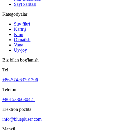
Sayt xaritasi
Kategoriyalar
Suv filtri
Kartrij
Kran
O'rnatish
Vana
Uy-joy
Biz bilan bog'lanish
Tel
+86-574-63291206
Telefon
+8615336630421
Elektron pochta
info@bluepluser.com
Manzil